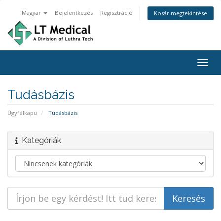
Magyar
Bejelentkezés
Regisztráció
Kosár megtekintése
Togg
navig
Tudásbázis
Ügyfélkapu
Tudásbázis
Kategóriák